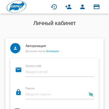
settings_backup_restore
person_add
person
credit_card
Личный кабинет
Авторизация
person
Доступно после
Активации
Логин(e-mail)
email
Пароль
lock
remove_red_eye