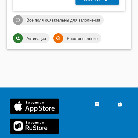
Все поля обязательны для заполнения
info_outline
Активация
Восстановление
person_add
settings_backup_restore
receipt
lock